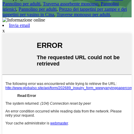
Pannolino per adulti
,
Traversa assorbente monouso
,
Pannolini
igienici
,
Pannolino per adulti
,
Prezzo dei tappetini per zampe e dei
tappetini per vasino in Cina
,
Traverse monouso per adulti
,
Invia email
x