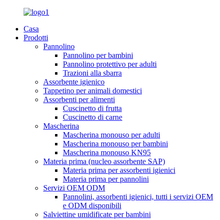
Casa
Prodotti
Pannolino
Pannolino per bambini
Pannolino protettivo per adulti
Trazioni alla sbarra
Assorbente igienico
Tappetino per animali domestici
Assorbenti per alimenti
Cuscinetto di frutta
Cuscinetto di carne
Mascherina
Mascherina monouso per adulti
Mascherina monouso per bambini
Mascherina monouso KN95
Materia prima (nucleo assorbente SAP)
Materia prima per assorbenti igienici
Materia prima per pannolini
Servizi OEM ODM
Pannolini, assorbenti igienici, tutti i servizi OEM
e ODM disponibili
Salviettine umidificate per bambini