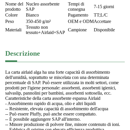
Nome del
Nucleo assorbente
Tempi di
7-15 giorni
prodotto
SAP
consegna
Colore
Bianco
Pagamento
TT;L/C
Peso
350-450 g/m²
OEM e ODM
Accettare
Tessuto non
Materiali
Campione
Disponibile
tessuto+Airlaid+SAP
Descrizione
La carta airlaid alga ha una forte capacità di assorbimento
dell'umidità, soprattutto se miscelata con una determinata
percentuale di SAP. Può essere utilizzata in molti settori, come
prodotti per l'igiene personale: assorbenti, assorbenti igienici,
salvaslip, pannolini per bambini, assorbenti sottosella, ecc.
Caratteristiche della carta assorbente espansa Airlaid
- Assorbimento rapido di acqua, olio e altri liquidi
-- Resistente, elevata capacità di assorbimento dell'acqua
-- Può essere Pluffy, può anche essere compattato.
-- È possibile aggiungere SAP all'interno.
-- Minore produzione di polvere fine, minore contenuto di ioni.
-- Fabbrica di origine con elevata efficienza produttiva.