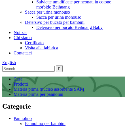
Salviette umidificate per neonati in cotone
morbido Beihuang
Sacca per urina monouso
Sacca per urina monouso
Detersivo per bucato per bambini
Detersivo per bucato Beihuang Baby
Notizia
Chi siamo
Certificato
Visita alla fabbrica
Contattaci
English
Casa
Prodotti
Materia prima (nucleo assorbente SAP)
Materia prima per pannolini
Categorie
Pannolino
Pannolino per bambini