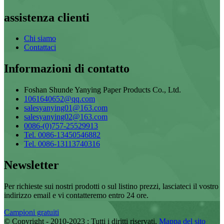
assistenza clienti
Chi siamo
Contattaci
Informazioni di contatto
Foshan Shunde Yanying Paper Products Co., Ltd.
1061640652@qq.com
salesyanying01@163.com
salesyanying02@163.com
0086-(0)757-25529913
Tel. 0086-13450546882
Tel. 0086-13113740316
Newsletter
Per richieste sui nostri prodotti o sul listino prezzi, lasciateci il vostro
indirizzo email e vi contatteremo entro 24 ore.
Campioni gratuiti
© Copyright - 2010-2023 : Tutti i diritti riservati.
Mappa del sito