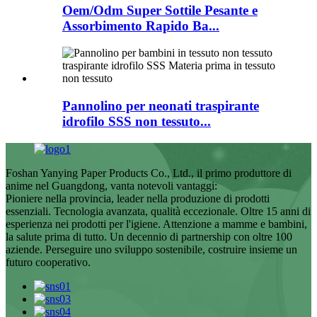
Oem/Odm Super Sottile Pesante e
Assorbimento Rapido Ba...
Pannolino per neonati traspirante
idrofilo SSS non tessuto...
Foshan Yanying Paper Products Co., Ltd., il primo produttore di
anime nel Guangdong, vanta notevoli vantaggi:
Pioniere nella provincia, leader nella produzione di prodotti
essenziali. Tecnologia avanzata, qualità eccezionale. Oltre 15 anni di
esperienza nei prodotti per l'igiene. Attenzione a mamme e bambini,
la salute prima di tutto. Un decennio di partnership con oltre 100
aziende. Perseguire uno sviluppo sostenibile, costruire insieme un
futuro cooperativo.