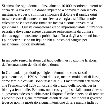
Si stima che ogni donna utilizzi almeno 10.000 assorbenti interni nel
corso della sua vita. Le donne imparano a convivere con il ciclo
mestruale, e questo significa affrontare il dolore e il sangue ogni
mese; cercare di mantenere un'elevata energia e stabilità emotiva;
calcolare se è necessario rimanere incinta e come prevenire la
gravidanza... Queste competenze erano impronunciabili in un'epoca
passata e dovevano essere trasmesse segretamente da donna a
donna; oggi, nonostante la pubblicità diffusa degli assorbenti interni,
i pubblicitari usano un liquido blu al posto del sangue per
mascherare i dolori mestruali.
In un certo senso, la storia del tabù delle mestruazioni è la storia
dell'oscuramento dei diritti delle donne.
In Germania, i prodotti per l'igiene femminile sono tassati
pesantemente, al 19% sui beni di lusso, mentre molti beni di lusso,
come tartufi e caviale, sono tassati al 7%. I manifestanti affermano
che l'aumento del 12% dimostra il disprezzo della società per la
biologia femminile. Pertanto, numerosi gruppi sociali hanno chiesto
al governo tedesco di abbassare l'aliquota fiscale e persino di rendere
i prodotti per l'igiene femminile esenti da dazi. Ma finora il governo
tedesco non ha mostrato alcuna intenzione di fare marcia indietro.