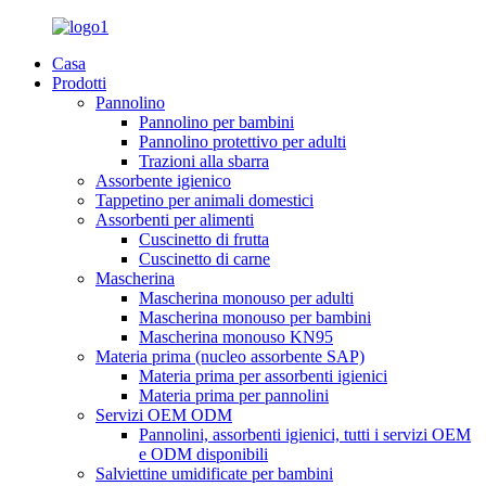
Casa
Prodotti
Pannolino
Pannolino per bambini
Pannolino protettivo per adulti
Trazioni alla sbarra
Assorbente igienico
Tappetino per animali domestici
Assorbenti per alimenti
Cuscinetto di frutta
Cuscinetto di carne
Mascherina
Mascherina monouso per adulti
Mascherina monouso per bambini
Mascherina monouso KN95
Materia prima (nucleo assorbente SAP)
Materia prima per assorbenti igienici
Materia prima per pannolini
Servizi OEM ODM
Pannolini, assorbenti igienici, tutti i servizi OEM
e ODM disponibili
Salviettine umidificate per bambini