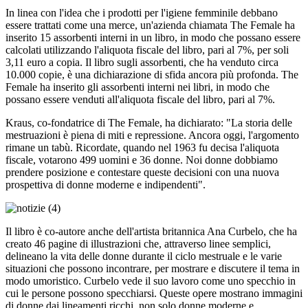
In linea con l'idea che i prodotti per l'igiene femminile debbano
essere trattati come una merce, un'azienda chiamata The Female ha
inserito 15 assorbenti interni in un libro, in modo che possano essere
calcolati utilizzando l'aliquota fiscale del libro, pari al 7%, per soli
3,11 euro a copia. Il libro sugli assorbenti, che ha venduto circa
10.000 copie, è una dichiarazione di sfida ancora più profonda. The
Female ha inserito gli assorbenti interni nei libri, in modo che
possano essere venduti all'aliquota fiscale del libro, pari al 7%.
Kraus, co-fondatrice di The Female, ha dichiarato: "La storia delle
mestruazioni è piena di miti e repressione. Ancora oggi, l'argomento
rimane un tabù. Ricordate, quando nel 1963 fu decisa l'aliquota
fiscale, votarono 499 uomini e 36 donne. Noi donne dobbiamo
prendere posizione e contestare queste decisioni con una nuova
prospettiva di donne moderne e indipendenti".
Il libro è co-autore anche dell'artista britannica Ana Curbelo, che ha
creato 46 pagine di illustrazioni che, attraverso linee semplici,
delineano la vita delle donne durante il ciclo mestruale e le varie
situazioni che possono incontrare, per mostrare e discutere il tema in
modo umoristico. Curbelo vede il suo lavoro come uno specchio in
cui le persone possono specchiarsi. Queste opere mostrano immagini
di donne dai lineamenti ricchi, non solo donne moderne e