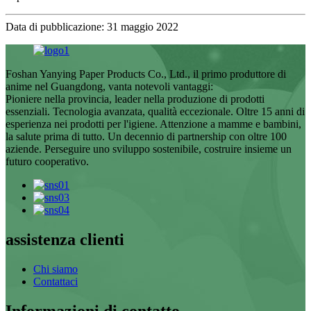
Data di pubblicazione: 31 maggio 2022
Foshan Yanying Paper Products Co., Ltd., il primo produttore di
anime nel Guangdong, vanta notevoli vantaggi:
Pioniere nella provincia, leader nella produzione di prodotti
essenziali. Tecnologia avanzata, qualità eccezionale. Oltre 15 anni di
esperienza nei prodotti per l'igiene. Attenzione a mamme e bambini,
la salute prima di tutto. Un decennio di partnership con oltre 100
aziende. Perseguire uno sviluppo sostenibile, costruire insieme un
futuro cooperativo.
assistenza clienti
Chi siamo
Contattaci
Informazioni di contatto