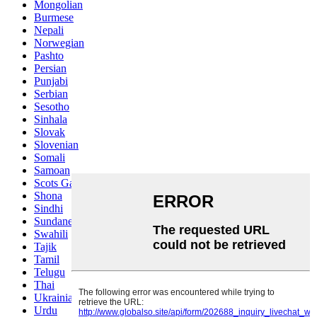
Mongolian
Burmese
Nepali
Norwegian
Pashto
Persian
Punjabi
Serbian
Sesotho
Sinhala
Slovak
Slovenian
Somali
Samoan
Scots Gaelic
Shona
Sindhi
Sundanese
Swahili
Tajik
Tamil
Telugu
Thai
Ukrainian
Urdu