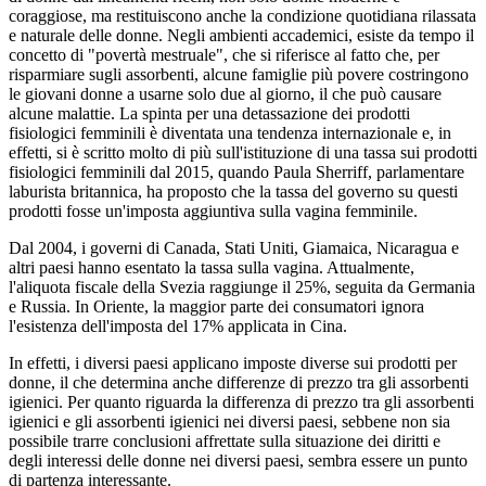
coraggiose, ma restituiscono anche la condizione quotidiana rilassata
e naturale delle donne. Negli ambienti accademici, esiste da tempo il
concetto di "povertà mestruale", che si riferisce al fatto che, per
risparmiare sugli assorbenti, alcune famiglie più povere costringono
le giovani donne a usarne solo due al giorno, il che può causare
alcune malattie. La spinta per una detassazione dei prodotti
fisiologici femminili è diventata una tendenza internazionale e, in
effetti, si è scritto molto di più sull'istituzione di una tassa sui prodotti
fisiologici femminili dal 2015, quando Paula Sherriff, parlamentare
laburista britannica, ha proposto che la tassa del governo su questi
prodotti fosse un'imposta aggiuntiva sulla vagina femminile.
Dal 2004, i governi di Canada, Stati Uniti, Giamaica, Nicaragua e
altri paesi hanno esentato la tassa sulla vagina. Attualmente,
l'aliquota fiscale della Svezia raggiunge il 25%, seguita da Germania
e Russia. In Oriente, la maggior parte dei consumatori ignora
l'esistenza dell'imposta del 17% applicata in Cina.
In effetti, i diversi paesi applicano imposte diverse sui prodotti per
donne, il che determina anche differenze di prezzo tra gli assorbenti
igienici. Per quanto riguarda la differenza di prezzo tra gli assorbenti
igienici e gli assorbenti igienici nei diversi paesi, sebbene non sia
possibile trarre conclusioni affrettate sulla situazione dei diritti e
degli interessi delle donne nei diversi paesi, sembra essere un punto
di partenza interessante.