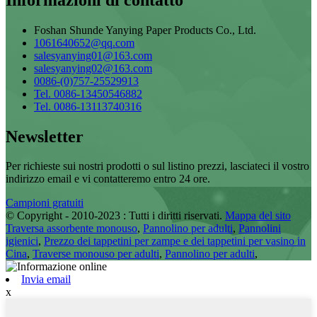
Foshan Shunde Yanying Paper Products Co., Ltd.
1061640652@qq.com
salesyanying01@163.com
salesyanying02@163.com
0086-(0)757-25529913
Tel. 0086-13450546882
Tel. 0086-13113740316
Newsletter
Per richieste sui nostri prodotti o sul listino prezzi, lasciateci il vostro
indirizzo email e vi contatteremo entro 24 ore.
Campioni gratuiti
© Copyright - 2010-2023 : Tutti i diritti riservati.
Mappa del sito
Traversa assorbente monouso
,
Pannolino per adulti
,
Pannolini
igienici
,
Prezzo dei tappetini per zampe e dei tappetini per vasino in
Cina
,
Traverse monouso per adulti
,
Pannolino per adulti
,
Invia email
x