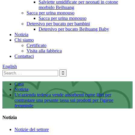
Salviette umidificate per neonati in cotone
morbido Beihuang
Sacca per urina monouso
Sacca per urina monouso
Detersivo per bucato per bambini
Detersivo per bucato Beihuang Baby
Notizia
Chi siamo
Certificato
Visita alla fabbrica
Contattaci
English
Casa
Notizia
Un'azienda tedesca vende assorbenti come libri per
contrastare una pesante tassa sui prodotti per l'igiene
femminile
Notizia
Notizie del settore