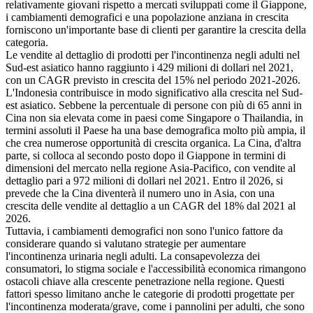
relativamente giovani rispetto a mercati sviluppati come il Giappone,
i cambiamenti demografici e una popolazione anziana in crescita
forniscono un'importante base di clienti per garantire la crescita della
categoria.
Le vendite al dettaglio di prodotti per l'incontinenza negli adulti nel
Sud-est asiatico hanno raggiunto i 429 milioni di dollari nel 2021,
con un CAGR previsto in crescita del 15% nel periodo 2021-2026.
L'Indonesia contribuisce in modo significativo alla crescita nel Sud-
est asiatico. Sebbene la percentuale di persone con più di 65 anni in
Cina non sia elevata come in paesi come Singapore o Thailandia, in
termini assoluti il ​​Paese ha una base demografica molto più ampia, il
che crea numerose opportunità di crescita organica. La Cina, d'altra
parte, si colloca al secondo posto dopo il Giappone in termini di
dimensioni del mercato nella regione Asia-Pacifico, con vendite al
dettaglio pari a 972 milioni di dollari nel 2021. Entro il 2026, si
prevede che la Cina diventerà il numero uno in Asia, con una
crescita delle vendite al dettaglio a un CAGR del 18% dal 2021 al
2026.
Tuttavia, i cambiamenti demografici non sono l'unico fattore da
considerare quando si valutano strategie per aumentare
l'incontinenza urinaria negli adulti. La consapevolezza dei
consumatori, lo stigma sociale e l'accessibilità economica rimangono
ostacoli chiave alla crescente penetrazione nella regione. Questi
fattori spesso limitano anche le categorie di prodotti progettate per
l'incontinenza moderata/grave, come i pannolini per adulti, che sono