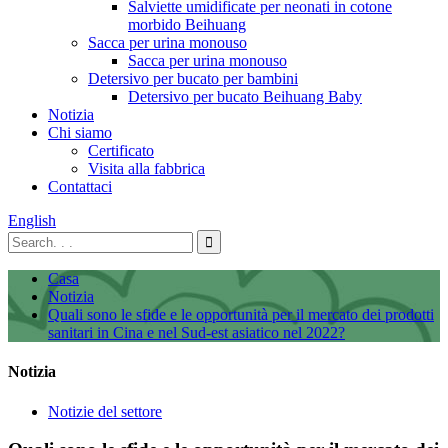
Salviette umidificate per neonati in cotone
morbido Beihuang
Sacca per urina monouso
Sacca per urina monouso
Detersivo per bucato per bambini
Detersivo per bucato Beihuang Baby
Notizia
Chi siamo
Certificato
Visita alla fabbrica
Contattaci
English
Casa
Notizia
Quali sono le sfide e le opportunità per il mercato dei prodotti
sanitari in Cina e nel Sud-est asiatico nel 2022?
Notizia
Notizie del settore