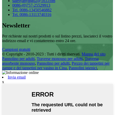
salesyanying02@163.com
0086-(0)757-25529913
Tel. 0086-13450546882
Tel. 0086-13113740316
Newsletter
Per richieste sui nostri prodotti o sul listino prezzi, lasciateci il vostro
indirizzo email e vi contatteremo entro 24 ore.
Campioni gratuiti
© Copyright - 2010-2023 : Tutti i diritti riservati.
Mappa del sito
Pannolino per adulti
,
Traverse monouso per adulti
,
Traversa
assorbente monouso
,
Pannolino per adulti
,
Prezzo dei tappetini per
zampe e dei tappetini per vasino in Cina
,
Pannolini igienici
,
Invia email
x