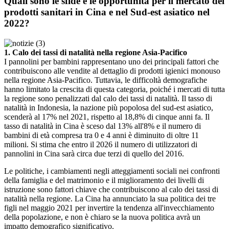
Quali sono le sfide e le opportunità per il mercato dei
prodotti sanitari in Cina e nel Sud-est asiatico nel
2022?
1. Calo dei tassi di natalità nella regione Asia-Pacifico
I pannolini per bambini rappresentano uno dei principali fattori che
contribuiscono alle vendite al dettaglio di prodotti igienici monouso
nella regione Asia-Pacifico. Tuttavia, le difficoltà demografiche
hanno limitato la crescita di questa categoria, poiché i mercati di tutta
la regione sono penalizzati dal calo dei tassi di natalità. Il tasso di
natalità in Indonesia, la nazione più popolosa del sud-est asiatico,
scenderà al 17% nel 2021, rispetto al 18,8% di cinque anni fa. Il
tasso di natalità in Cina è sceso dal 13% all'8% e il numero di
bambini di età compresa tra 0 e 4 anni è diminuito di oltre 11
milioni. Si stima che entro il 2026 il numero di utilizzatori di
pannolini in Cina sarà circa due terzi di quello del 2016.
Le politiche, i cambiamenti negli atteggiamenti sociali nei confronti
della famiglia e del matrimonio e il miglioramento dei livelli di
istruzione sono fattori chiave che contribuiscono al calo dei tassi di
natalità nella regione. La Cina ha annunciato la sua politica dei tre
figli nel maggio 2021 per invertire la tendenza all'invecchiamento
della popolazione, e non è chiaro se la nuova politica avrà un
impatto demografico significativo.