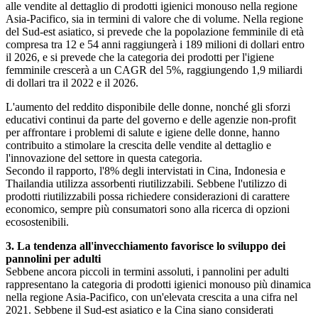
alle vendite al dettaglio di prodotti igienici monouso nella regione
Asia-Pacifico, sia in termini di valore che di volume. Nella regione
del Sud-est asiatico, si prevede che la popolazione femminile di età
compresa tra 12 e 54 anni raggiungerà i 189 milioni di dollari entro
il 2026, e si prevede che la categoria dei prodotti per l'igiene
femminile crescerà a un CAGR del 5%, raggiungendo 1,9 miliardi
di dollari tra il 2022 e il 2026.
L'aumento del reddito disponibile delle donne, nonché gli sforzi
educativi continui da parte del governo e delle agenzie non-profit
per affrontare i problemi di salute e igiene delle donne, hanno
contribuito a stimolare la crescita delle vendite al dettaglio e
l'innovazione del settore in questa categoria.
Secondo il rapporto, l'8% degli intervistati in Cina, Indonesia e
Thailandia utilizza assorbenti riutilizzabili. Sebbene l'utilizzo di
prodotti riutilizzabili possa richiedere considerazioni di carattere
economico, sempre più consumatori sono alla ricerca di opzioni
ecosostenibili.
3. La tendenza all'invecchiamento favorisce lo sviluppo dei
pannolini per adulti
Sebbene ancora piccoli in termini assoluti, i pannolini per adulti
rappresentano la categoria di prodotti igienici monouso più dinamica
nella regione Asia-Pacifico, con un'elevata crescita a una cifra nel
2021. Sebbene il Sud-est asiatico e la Cina siano considerati