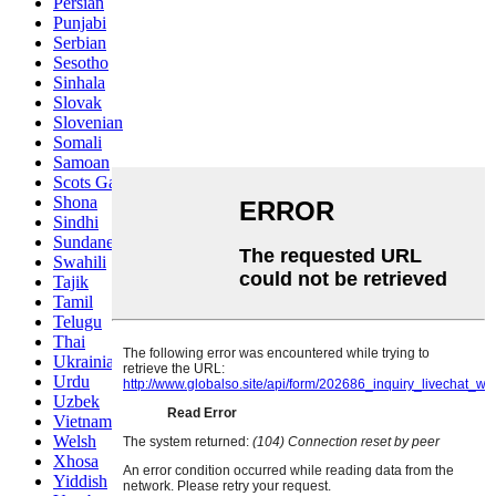
Persian
Punjabi
Serbian
Sesotho
Sinhala
Slovak
Slovenian
Somali
Samoan
Scots Gaelic
Shona
Sindhi
Sundanese
Swahili
Tajik
Tamil
Telugu
Thai
Ukrainian
Urdu
Uzbek
Vietnamese
Welsh
Xhosa
Yiddish