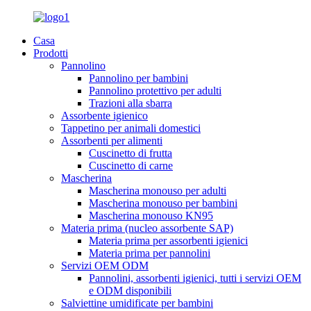
Casa
Prodotti
Pannolino
Pannolino per bambini
Pannolino protettivo per adulti
Trazioni alla sbarra
Assorbente igienico
Tappetino per animali domestici
Assorbenti per alimenti
Cuscinetto di frutta
Cuscinetto di carne
Mascherina
Mascherina monouso per adulti
Mascherina monouso per bambini
Mascherina monouso KN95
Materia prima (nucleo assorbente SAP)
Materia prima per assorbenti igienici
Materia prima per pannolini
Servizi OEM ODM
Pannolini, assorbenti igienici, tutti i servizi OEM
e ODM disponibili
Salviettine umidificate per bambini