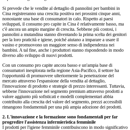
Si prevede che le vendite al dettaglio di pannolini per bambini in
Cina registreranno una crescita positiva nei prossimi cinque anni,
nonostante una base di consumatori in calo. Rispetto ai paesi
sviluppati, il consumo pro capite in Cina è relativamente basso, ma
c'è ancora un ampio margine di crescita. Sebbene più costosi, i
pannolini a mutandina stanno diventando la prima scelta dei genitori
per la loro praticità e igiene, poiché aiutano a imparare a usare il
vasino e promuovono un maggiore senso di indipendenza nei
bambini. A tal fine, anche i produttori stanno rispondendo in modo
diverso allo sviluppo di nuovi prodotti.
Con un consumo pro capite ancora basso e un'ampia base di
consumatori inesplorata nella regione Asia-Pacifico, il settore ha
l'opportunità di promuovere ulteriormente la penetrazione del
mercato attraverso l'espansione della vendita al dettaglio,
l'innovazione di prodotto e strategie di prezzo interessanti. Tuttavia,
sebbene l'innovazione nel segmento premium attraverso prodotti a
valore aggiunto più sofisticati e modelli complementari abbia
contribuito alla crescita del valore del segmento, prezzi accessibili
rimangono fondamentali per una più ampia adozione dei prodotti.
2. L'innovazione e la formazione sono fondamentali per far
progredire l'assistenza infermieristica femminile
I prodotti per l'igiene femminile contribuiscono in modo significativo