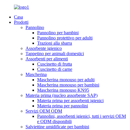
Casa
Prodotti
Pannolino
Pannolino per bambini
Pannolino protettivo per adulti
Trazioni alla sbarra
Assorbente igienico
Tappetino per animali domestici
Assorbenti per alimenti
Cuscinetto di frutta
Cuscinetto di carne
Mascherina
Mascherina monouso per adulti
Mascherina monouso per bambini
Mascherina monouso KN95
Materia prima (nucleo assorbente SAP)
Materia prima per assorbenti igienici
Materia prima per pannolini
Servizi OEM ODM
Pannolini, assorbenti igienici, tutti i servizi OEM
e ODM disponibili
Salviettine umidificate per bambini