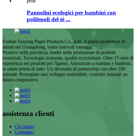
Pannolini ecologici per bambini con
polifenoli del tè ...
Foshan Yanying Paper Products Co., Ltd., il primo produttore di
anime nel Guangdong, vanta notevoli vantaggi:
Pioniere nella provincia, leader nella produzione di prodotti
essenziali. Tecnologia avanzata, qualità eccezionale. Oltre 15 anni di
esperienza nei prodotti per l'igiene. Attenzione a mamme e bambini,
la salute prima di tutto. Un decennio di partnership con oltre 100
aziende. Perseguire uno sviluppo sostenibile, costruire insieme un
futuro cooperativo.
assistenza clienti
Chi siamo
Contattaci