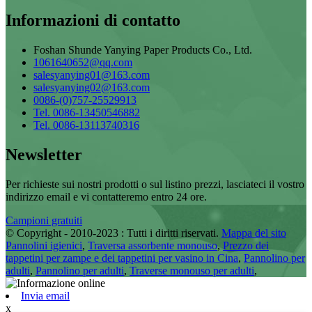
Informazioni di contatto
Foshan Shunde Yanying Paper Products Co., Ltd.
1061640652@qq.com
salesyanying01@163.com
salesyanying02@163.com
0086-(0)757-25529913
Tel. 0086-13450546882
Tel. 0086-13113740316
Newsletter
Per richieste sui nostri prodotti o sul listino prezzi, lasciateci il vostro
indirizzo email e vi contatteremo entro 24 ore.
Campioni gratuiti
© Copyright - 2010-2023 : Tutti i diritti riservati.
Mappa del sito
Pannolini igienici
,
Traversa assorbente monouso
,
Prezzo dei
tappetini per zampe e dei tappetini per vasino in Cina
,
Pannolino per
adulti
,
Pannolino per adulti
,
Traverse monouso per adulti
,
Invia email
x